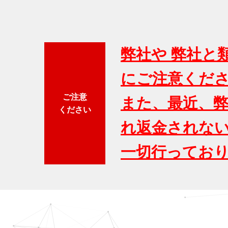
弊社や 弊社と
にご注意くだ
ご注意
また、最近、弊
ください
れ返金されな
一切行ってお